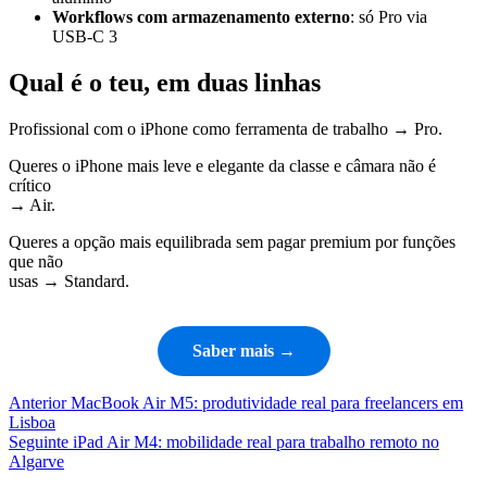
Workflows com armazenamento externo
: só Pro via
USB-C 3
Qual é o teu, em duas linhas
Profissional com o iPhone como ferramenta de trabalho → Pro.
Queres o iPhone mais leve e elegante da classe e câmara não é
crítico
→ Air.
Queres a opção mais equilibrada sem pagar premium por funções
que não
usas → Standard.
Saber mais →
Navegação
Artigo
Anterior
MacBook Air M5: produtividade real para freelancers em
anterior
Lisboa
de
Artigo
Seguinte
iPad Air M4: mobilidade real para trabalho remoto no
artigos
seguinte
Algarve