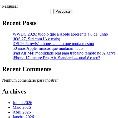
Pesquisar
Pesquisar
Recent Posts
WWDC 2026: tudo o que a Apple apresenta a 8 de junho
(iOS 27, Siri com IA e mais)
iOS 26.5: revisão honesta — o que muda mesmo
50 anos Apple: marcos que mudaram tudo
iPad Air M4: mobilidade real para trabalho remoto no Algarve
iPhone 17 lineup: Pro, Air, Standard — qual é o teu?
Recent Comments
Nenhum comentário para mostrar.
Archives
Junho 2026
Maio 2026
Abril 2026
Janeiro 2026