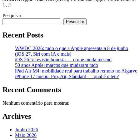
[…]
Pesquisar
Pesquisar
Recent Posts
WWDC 2026: tudo o que a Apple apresenta a 8 de junho
(iOS 27, Siri com IA e mais)
iOS 26.5: revisão honesta — o que muda mesmo
50 anos Apple: marcos que mudaram tudo
iPad Air M4: mobilidade real para trabalho remoto no Algarve
iPhone 17 lineup: Pro, Air, Standard — qual é o teu?
Recent Comments
Nenhum comentário para mostrar.
Archives
Junho 2026
Maio 2026