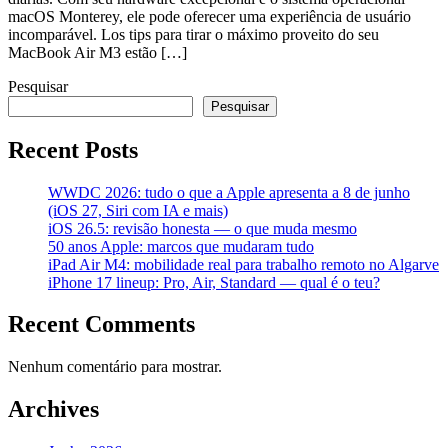
macOS Monterey, ele pode oferecer uma experiência de usuário
incomparável. Los tips para tirar o máximo proveito do seu
MacBook Air M3 estão […]
Pesquisar
Pesquisar
Recent Posts
WWDC 2026: tudo o que a Apple apresenta a 8 de junho
(iOS 27, Siri com IA e mais)
iOS 26.5: revisão honesta — o que muda mesmo
50 anos Apple: marcos que mudaram tudo
iPad Air M4: mobilidade real para trabalho remoto no Algarve
iPhone 17 lineup: Pro, Air, Standard — qual é o teu?
Recent Comments
Nenhum comentário para mostrar.
Archives