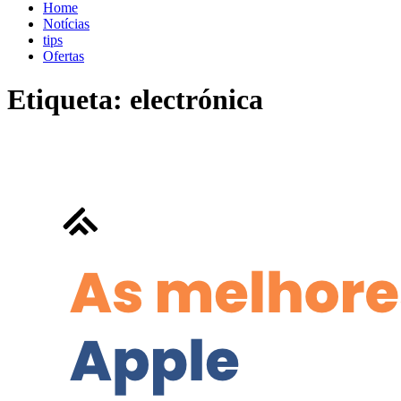
blog.shopdutyfree.pt
blog.shopdutyfree.pt
Home
Notícias
tips
Ofertas
Etiqueta:
electrónica