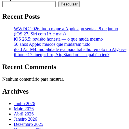
Pesquisar
Recent Posts
WWDC 2026: tudo o que a Apple apresenta a 8 de junho
(iOS 27, Siri com IA e mais)
iOS 26.5: revisão honesta — o que muda mesmo
50 anos Apple: marcos que mudaram tudo
iPad Air M4: mobilidade real para trabalho remoto no Algarve
iPhone 17 lineup: Pro, Air, Standard — qual é o teu?
Recent Comments
Nenhum comentário para mostrar.
Archives
Junho 2026
Maio 2026
Abril 2026
Janeiro 2026
Dezembro 2025