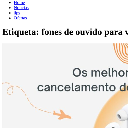
blog.shopdutyfree.pt
blog.shopdutyfree.pt
Home
Notícias
tips
Ofertas
Etiqueta:
fones de ouvido para