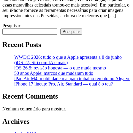
essas maravilhas celestiais tornou-se mais acessível. Em particular, o
seu iPhone fornece as ferramentas necessárias para criar imagens
impressionantes das Perseidas, a chuva de meteoros que […]
Pesquisar
Pesquisar
Recent Posts
WWDC 2026: tudo o que a Apple apresenta a 8 de junho
(iOS 27, Siri com IA e mais)
iOS 26.5: revisão honesta — o que muda mesmo
50 anos Apple: marcos que mudaram tudo
iPad Air M4: mobilidade real para trabalho remoto no Algarve
iPhone 17 lineup: Pro, Air, Standard — qual é o teu?
Recent Comments
Nenhum comentário para mostrar.
Archives