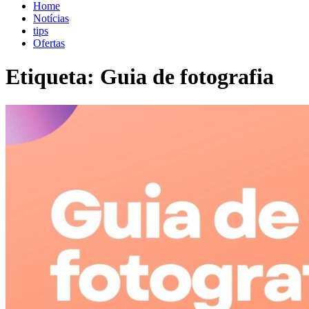
blog.shopdutyfree.pt
blog.shopdutyfree.pt
Home
Notícias
tips
Ofertas
Etiqueta:
Guia de fotografia