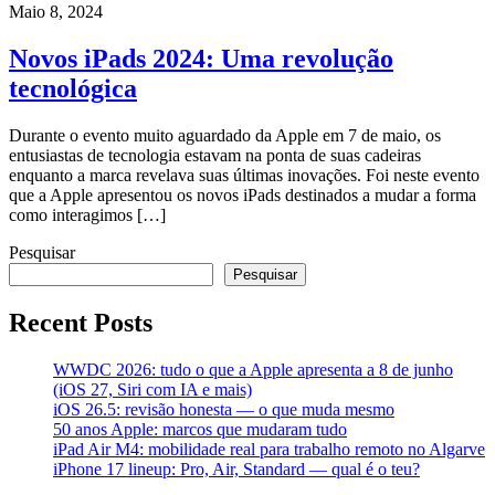
Maio 8, 2024
Novos iPads 2024: Uma revolução
tecnológica
Durante o evento muito aguardado da Apple em 7 de maio, os
entusiastas de tecnologia estavam na ponta de suas cadeiras
enquanto a marca revelava suas últimas inovações. Foi neste evento
que a Apple apresentou os novos iPads destinados a mudar a forma
como interagimos […]
Pesquisar
Pesquisar
Recent Posts
WWDC 2026: tudo o que a Apple apresenta a 8 de junho
(iOS 27, Siri com IA e mais)
iOS 26.5: revisão honesta — o que muda mesmo
50 anos Apple: marcos que mudaram tudo
iPad Air M4: mobilidade real para trabalho remoto no Algarve
iPhone 17 lineup: Pro, Air, Standard — qual é o teu?