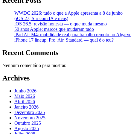
Recent Posts
WWDC 2026: tudo o que a Apple apresenta a 8 de junho
(iOS 27, Siri com IA e mais)
iOS 26.5: revisão honesta — o que muda mesmo
50 anos Apple: marcos que mudaram tudo
iPad Air M4: mobilidade real para trabalho remoto no Algarve
iPhone 17 lineup: Pro, Air, Standard — qual é o teu?
Recent Comments
Nenhum comentário para mostrar.
Archives
Junho 2026
Maio 2026
Abril 2026
Janeiro 2026
Dezembro 2025
Novembro 2025
Outubro 2025
Agosto 2025
Julho 2025