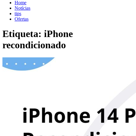
blog.shopdutyfree.pt
blog.shopdutyfree.pt
Home
Notícias
tips
Ofertas
Etiqueta:
iPhone
recondicionado