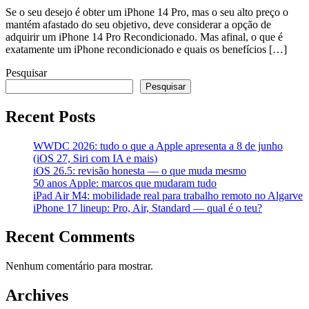
Se o seu desejo é obter um iPhone 14 Pro, mas o seu alto preço o
mantém afastado do seu objetivo, deve considerar a opção de
adquirir um iPhone 14 Pro Recondicionado. Mas afinal, o que é
exatamente um iPhone recondicionado e quais os benefícios […]
Pesquisar
Pesquisar
Recent Posts
WWDC 2026: tudo o que a Apple apresenta a 8 de junho
(iOS 27, Siri com IA e mais)
iOS 26.5: revisão honesta — o que muda mesmo
50 anos Apple: marcos que mudaram tudo
iPad Air M4: mobilidade real para trabalho remoto no Algarve
iPhone 17 lineup: Pro, Air, Standard — qual é o teu?
Recent Comments
Nenhum comentário para mostrar.
Archives