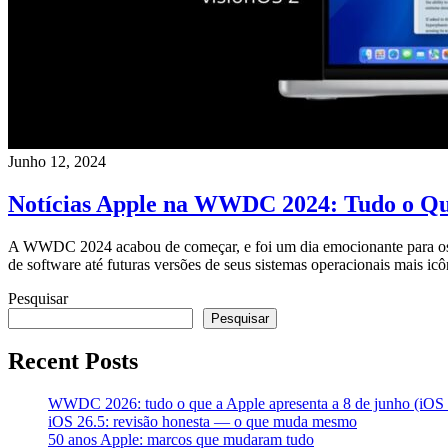
Junho 12, 2024
Notícias Apple na WWDC 2024: Tudo o Qu
A WWDC 2024 acabou de começar, e foi um dia emocionante para os f
de software até futuras versões de seus sistemas operacionais mais ic
Pesquisar
Pesquisar
Recent Posts
WWDC 2026: tudo o que a Apple apresenta a 8 de junho (iOS 2
iOS 26.5: revisão honesta — o que muda mesmo
50 anos Apple: marcos que mudaram tudo