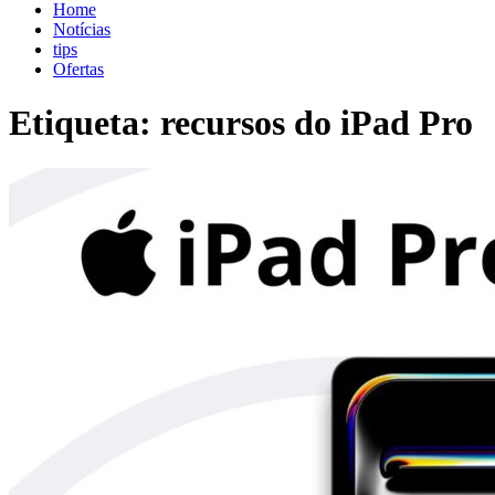
blog.shopdutyfree.pt
blog.shopdutyfree.pt
Home
Notícias
tips
Ofertas
Etiqueta:
recursos do iPad Pro