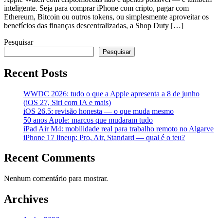
inteligente. Seja para comprar iPhone com cripto, pagar com
Ethereum, Bitcoin ou outros tokens, ou simplesmente aproveitar os
benefícios das finanças descentralizadas, a Shop Duty […]
Pesquisar
Pesquisar
Recent Posts
WWDC 2026: tudo o que a Apple apresenta a 8 de junho
(iOS 27, Siri com IA e mais)
iOS 26.5: revisão honesta — o que muda mesmo
50 anos Apple: marcos que mudaram tudo
iPad Air M4: mobilidade real para trabalho remoto no Algarve
iPhone 17 lineup: Pro, Air, Standard — qual é o teu?
Recent Comments
Nenhum comentário para mostrar.
Archives