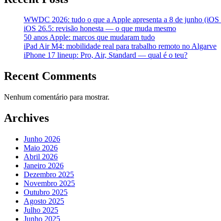
WWDC 2026: tudo o que a Apple apresenta a 8 de junho (iOS 2
iOS 26.5: revisão honesta — o que muda mesmo
50 anos Apple: marcos que mudaram tudo
iPad Air M4: mobilidade real para trabalho remoto no Algarve
iPhone 17 lineup: Pro, Air, Standard — qual é o teu?
Recent Comments
Nenhum comentário para mostrar.
Archives
Junho 2026
Maio 2026
Abril 2026
Janeiro 2026
Dezembro 2025
Novembro 2025
Outubro 2025
Agosto 2025
Julho 2025
Junho 2025