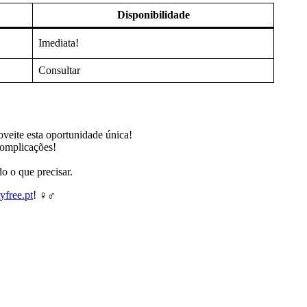
Disponibilidade
Imediata!
Consultar
oveite esta oportunidade única!
complicações!
o o que precisar.
yfree.pt
! ‍♀️‍♂️