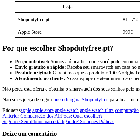
Loja
Shopdutyfree.pt
811,75€
Apple Store
999€
Por que escolher Shopdutyfree.pt?
Preço imbatível:
Somos a única loja onde você pode encontra
Envio gratuito e rápido:
Receba seu smartwatch em casa no me
Produto original:
Garantimos que o produto é 100% original e
Atendimento ao cliente:
Nossa equipe de atendimento ao client
Não perca esta oferta e obtenha o smartwatch dos seus sonhos pelo m
Não se esqueça de seguir
nosso blog na Shopdutyfree
para ficar por 
Etiquetas
apple
apple store
apple watch
apple watch ultra
computação
Navegação
Artigo
Anterior
Comparação dos AirPods: Qual escolher?
anterior
Artigo
Seguinte
Seu iPhone não está ligando? Soluções Práticas
de
seguinte
artigos
Deixe um comentário