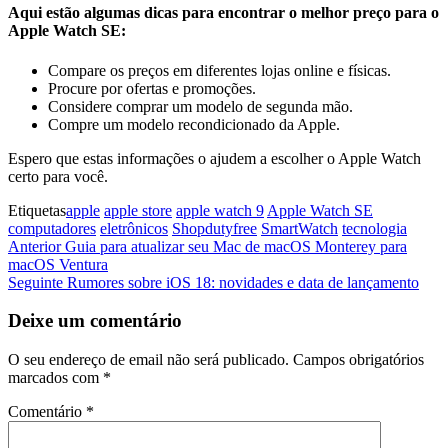
Aqui estão algumas dicas para encontrar o melhor preço para o
Apple Watch SE:
Compare os preços em diferentes lojas online e físicas.
Procure por ofertas e promoções.
Considere comprar um modelo de segunda mão.
Compre um modelo recondicionado da Apple.
Espero que estas informações o ajudem a escolher o Apple Watch
certo para você.
Etiquetas
apple
apple store
apple watch 9
Apple Watch SE
computadores
eletrônicos
Shopdutyfree
SmartWatch
tecnologia
Navegação
Artigo
Anterior
Guia para atualizar seu Mac de macOS Monterey para
anterior
macOS Ventura
de
Artigo
Seguinte
Rumores sobre iOS 18: novidades e data de lançamento
artigos
seguinte
Deixe um comentário
O seu endereço de email não será publicado.
Campos obrigatórios
marcados com
*
Comentário
*