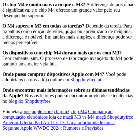
O chip M4 é muito mais caro que o M3?
A diferença de preço não
é significativa, e o chip M4 oferece um grande valor pelo seu
desempenho superior.
O M4 supera o M3 em todas as tarefas?
Depende da tarefa. Para
trabalhos como edição de vídeo, jogos ou aprendizado de máquina,
a diferença é notável. Em tarefas mais simples, a diferença pode ser
menos perceptível.
Os dispositivos com chip M4 duram mais que os com M3?
Teoricamente, sim. O processo de fabricação avançado do M4 pode
garantir uma maior vida útil.
Onde posso comprar dispositivos Apple com M4?
Você pode
adquiri-los na nossa loja online em
Shopdutyfree.pt
.
Onde encontrar mais informações sobre as últimas tendências
da Apple?
Nossos leitores podem encontrar novidades e tendências
no
blog do Shopdutyfree
.
Etiquetas
apple
apple store
chip m3
chip M4
Comparação
computação
eletrônicos
loja de maçã
M3 vs M4
maçã
Shopdutyfree
Navegação
Artigo
Anterior
Oferta iPad Air 11 e 13: Uma oportunidade única
anterior
Artigo
Seguinte
Apple WWDC 2024: Rumores e Previsões
de
seguinte