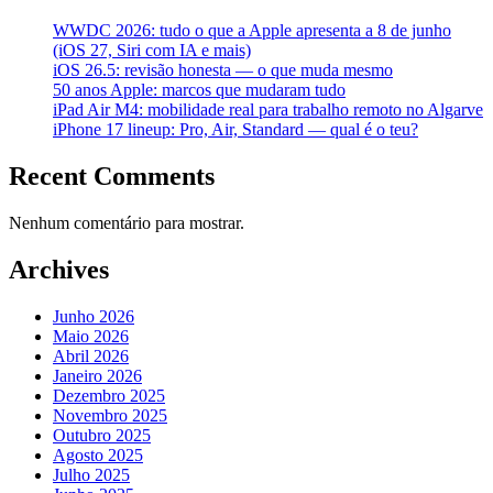
WWDC 2026: tudo o que a Apple apresenta a 8 de junho
(iOS 27, Siri com IA e mais)
iOS 26.5: revisão honesta — o que muda mesmo
50 anos Apple: marcos que mudaram tudo
iPad Air M4: mobilidade real para trabalho remoto no Algarve
iPhone 17 lineup: Pro, Air, Standard — qual é o teu?
Recent Comments
Nenhum comentário para mostrar.
Archives
Junho 2026
Maio 2026
Abril 2026
Janeiro 2026
Dezembro 2025
Novembro 2025
Outubro 2025
Agosto 2025
Julho 2025