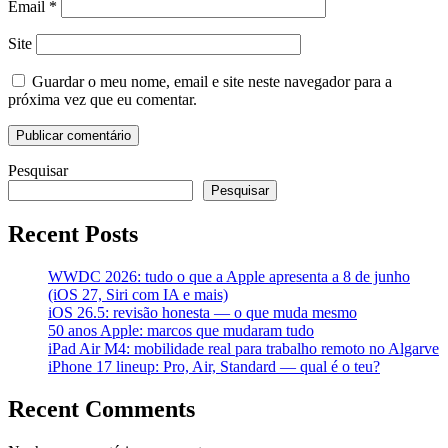
Email
*
Site
Guardar o meu nome, email e site neste navegador para a
próxima vez que eu comentar.
Pesquisar
Pesquisar
Recent Posts
WWDC 2026: tudo o que a Apple apresenta a 8 de junho
(iOS 27, Siri com IA e mais)
iOS 26.5: revisão honesta — o que muda mesmo
50 anos Apple: marcos que mudaram tudo
iPad Air M4: mobilidade real para trabalho remoto no Algarve
iPhone 17 lineup: Pro, Air, Standard — qual é o teu?
Recent Comments