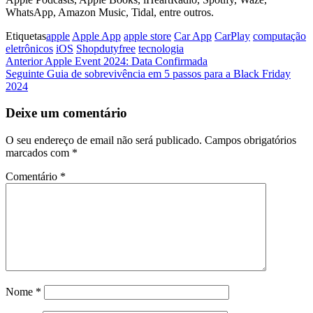
WhatsApp, Amazon Music, Tidal, entre outros.
Etiquetas
apple
Apple App
apple store
Car App
CarPlay
computação
eletrônicos
iOS
Shopdutyfree
tecnologia
Navegação
Artigo
Anterior
Apple Event 2024: Data Confirmada
anterior
Artigo
Seguinte
Guia de sobrevivência em 5 passos para a Black Friday
de
seguinte
2024
artigos
Deixe um comentário
O seu endereço de email não será publicado.
Campos obrigatórios
marcados com
*
Comentário
*
Nome
*