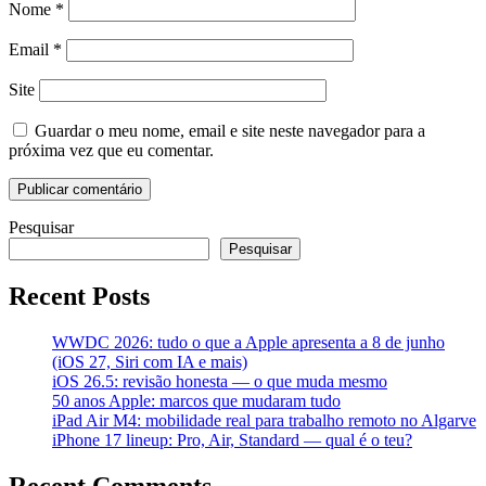
Nome
*
Email
*
Site
Guardar o meu nome, email e site neste navegador para a
próxima vez que eu comentar.
Pesquisar
Pesquisar
Recent Posts
WWDC 2026: tudo o que a Apple apresenta a 8 de junho
(iOS 27, Siri com IA e mais)
iOS 26.5: revisão honesta — o que muda mesmo
50 anos Apple: marcos que mudaram tudo
iPad Air M4: mobilidade real para trabalho remoto no Algarve
iPhone 17 lineup: Pro, Air, Standard — qual é o teu?