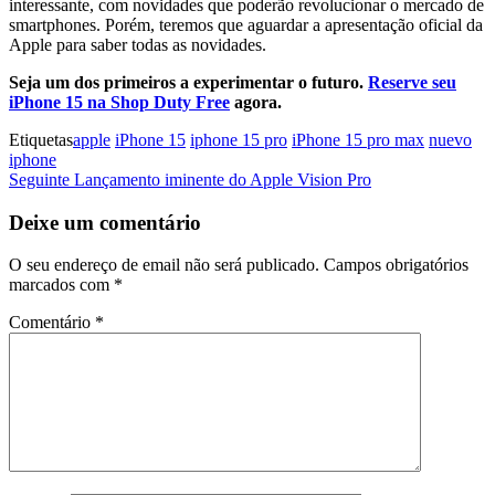
interessante, com novidades que poderão revolucionar o mercado de
smartphones. Porém, teremos que aguardar a apresentação oficial da
Apple para saber todas as novidades.
Seja um dos primeiros a experimentar o futuro.
Reserve seu
iPhone 15 na Shop Duty Free
agora.
Etiquetas
apple
iPhone 15
iphone 15 pro
iPhone 15 pro max
nuevo
iphone
Navegação
Artigo
Seguinte
Lançamento iminente do Apple Vision Pro
seguinte
de
Deixe um comentário
artigos
O seu endereço de email não será publicado.
Campos obrigatórios
marcados com
*
Comentário
*