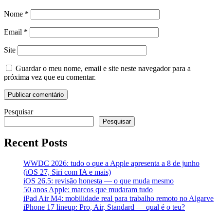
Nome
*
Email
*
Site
Guardar o meu nome, email e site neste navegador para a
próxima vez que eu comentar.
Pesquisar
Pesquisar
Recent Posts
WWDC 2026: tudo o que a Apple apresenta a 8 de junho
(iOS 27, Siri com IA e mais)
iOS 26.5: revisão honesta — o que muda mesmo
50 anos Apple: marcos que mudaram tudo
iPad Air M4: mobilidade real para trabalho remoto no Algarve
iPhone 17 lineup: Pro, Air, Standard — qual é o teu?