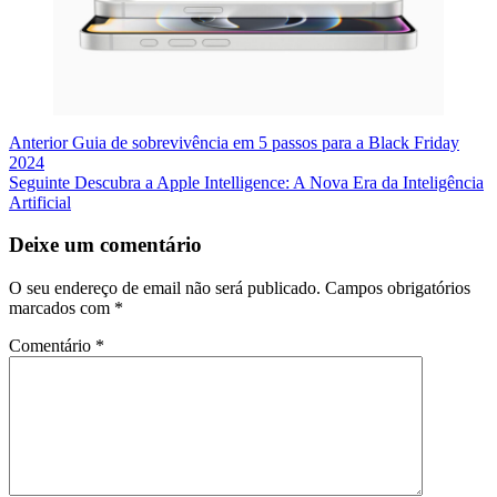
Navegação
Artigo
Anterior
Guia de sobrevivência em 5 passos para a Black Friday
anterior
2024
de
Artigo
Seguinte
Descubra a Apple Intelligence: A Nova Era da Inteligência
artigos
seguinte
Artificial
Deixe um comentário
O seu endereço de email não será publicado.
Campos obrigatórios
marcados com
*
Comentário
*