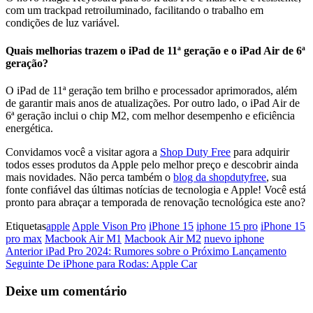
com um trackpad retroiluminado, facilitando o trabalho em
condições de luz variável.
Quais melhorias trazem o iPad de 11ª geração e o iPad Air de 6ª
geração?
O iPad de 11ª geração tem brilho e processador aprimorados, além
de garantir mais anos de atualizações. Por outro lado, o iPad Air de
6ª geração inclui o chip M2, com melhor desempenho e eficiência
energética.
Convidamos você a visitar agora a
Shop Duty Free
para adquirir
todos esses produtos da Apple pelo melhor preço e descobrir ainda
mais novidades. Não perca também o
blog da shopdutyfree
, sua
fonte confiável das últimas notícias de tecnologia e Apple! Você está
pronto para abraçar a temporada de renovação tecnológica este ano?
Etiquetas
apple
Apple Vison Pro
iPhone 15
iphone 15 pro
iPhone 15
pro max
Macbook Air M1
Macbook Air M2
nuevo iphone
Navegação
Artigo
Anterior
iPad Pro 2024: Rumores sobre o Próximo Lançamento
anterior
Artigo
Seguinte
De iPhone para Rodas: Apple Car
de
seguinte
artigos
Deixe um comentário