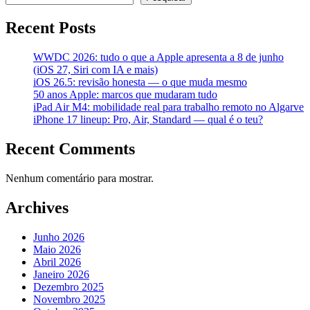
Recent Posts
WWDC 2026: tudo o que a Apple apresenta a 8 de junho
(iOS 27, Siri com IA e mais)
iOS 26.5: revisão honesta — o que muda mesmo
50 anos Apple: marcos que mudaram tudo
iPad Air M4: mobilidade real para trabalho remoto no Algarve
iPhone 17 lineup: Pro, Air, Standard — qual é o teu?
Recent Comments
Nenhum comentário para mostrar.
Archives
Junho 2026
Maio 2026
Abril 2026
Janeiro 2026
Dezembro 2025
Novembro 2025