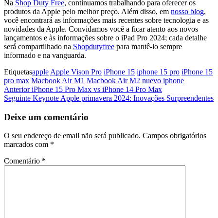
Na
Shop Duty Free
, continuamos trabalhando para oferecer os
produtos da Apple pelo melhor preço. Além disso, em
nosso blog
,
você encontrará as informações mais recentes sobre tecnologia e as
novidades da Apple. Convidamos você a ficar atento aos novos
lançamentos e às informações sobre o iPad Pro 2024; cada detalhe
será compartilhado na
Shopdutyfree
para mantê-lo sempre
informado e na vanguarda.
Etiquetas
apple
Apple Vison Pro
iPhone 15
iphone 15 pro
iPhone 15
pro max
Macbook Air M1
Macbook Air M2
nuevo iphone
Navegação
Artigo
Anterior
iPhone 15 Pro Max vs iPhone 14 Pro Max
anterior
Artigo
Seguinte
Keynote Apple primavera 2024: Inovações Surpreendentes
de
seguinte
artigos
Deixe um comentário
O seu endereço de email não será publicado.
Campos obrigatórios
marcados com
*
Comentário
*