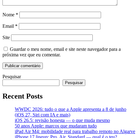
Nome
*
Email
*
Site
Guardar o meu nome, email e site neste navegador para a
próxima vez que eu comentar.
Pesquisar
Pesquisar
Recent Posts
WWDC 2026: tudo o que a Apple apresenta a 8 de junho
(iOS 27, Siri com IA e mais)
iOS 26.5: revisão honesta — o que muda mesmo
50 anos Apple: marcos que mudaram tudo
iPad Air M4: mobilidade real para trabalho remoto no Algarve
iPhone 17 lineup: Pro, Air, Standard — qual é o teu?