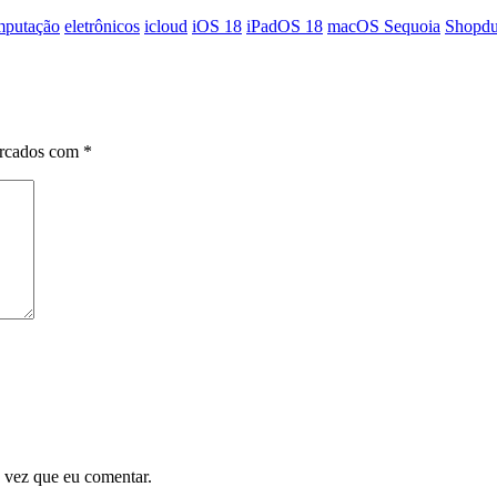
mputação
eletrônicos
icloud
iOS 18
iPadOS 18
macOS Sequoia
Shopdu
arcados com
*
 vez que eu comentar.