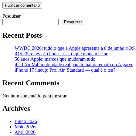
Pesquisar
Pesquisar
Recent Posts
WWDC 2026: tudo o que a Apple apresenta a 8 de junho (iOS 2
iOS 26.5: revisão honesta — o que muda mesmo
50 anos Apple: marcos que mudaram tudo
iPad Air M4: mobilidade real para trabalho remoto no Algarve
iPhone 17 lineup: Pro, Air, Standard — qual é o teu?
Recent Comments
Nenhum comentário para mostrar.
Archives
Junho 2026
Maio 2026
Abril 2026