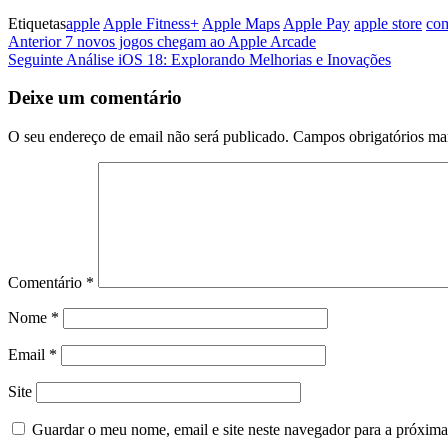
Etiquetas
apple
Apple Fitness+
Apple Maps
Apple Pay
apple store
co
Navegação
Artigo
Anterior
7 novos jogos chegam ao Apple Arcade
anterior
Artigo
Seguinte
Análise iOS 18: Explorando Melhorias e Inovações
de
seguinte
artigos
Deixe um comentário
O seu endereço de email não será publicado.
Campos obrigatórios m
Comentário
*
Nome
*
Email
*
Site
Guardar o meu nome, email e site neste navegador para a próxima