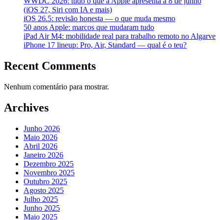
WWDC 2026: tudo o que a Apple apresenta a 8 de junho
(iOS 27, Siri com IA e mais)
iOS 26.5: revisão honesta — o que muda mesmo
50 anos Apple: marcos que mudaram tudo
iPad Air M4: mobilidade real para trabalho remoto no Algarve
iPhone 17 lineup: Pro, Air, Standard — qual é o teu?
Recent Comments
Nenhum comentário para mostrar.
Archives
Junho 2026
Maio 2026
Abril 2026
Janeiro 2026
Dezembro 2025
Novembro 2025
Outubro 2025
Agosto 2025
Julho 2025
Junho 2025
Maio 2025