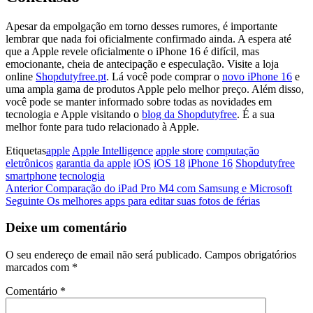
Apesar da empolgação em torno desses rumores, é importante
lembrar que nada foi oficialmente confirmado ainda. A espera até
que a Apple revele oficialmente o iPhone 16 é difícil, mas
emocionante, cheia de antecipação e especulação. Visite a loja
online
Shopdutyfree.pt
. Lá você pode comprar o
novo iPhone 16
e
uma ampla gama de produtos Apple pelo melhor preço. Além disso,
você pode se manter informado sobre todas as novidades em
tecnologia e Apple visitando o
blog da Shopdutyfree
. É a sua
melhor fonte para tudo relacionado à Apple.
Etiquetas
apple
Apple Intelligence
apple store
computação
eletrônicos
garantia da apple
iOS
iOS 18
iPhone 16
Shopdutyfree
smartphone
tecnologia
Navegação
Artigo
Anterior
Comparação do iPad Pro M4 com Samsung e Microsoft
anterior
Artigo
Seguinte
Os melhores apps para editar suas fotos de férias
de
seguinte
artigos
Deixe um comentário
O seu endereço de email não será publicado.
Campos obrigatórios
marcados com
*
Comentário
*